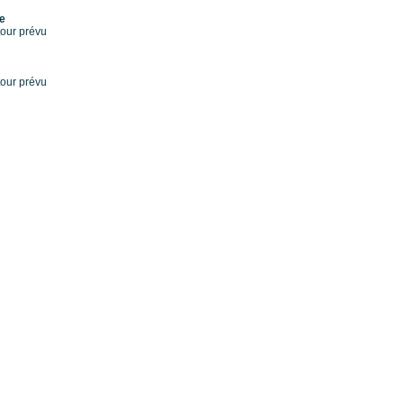
me
tour prévu
tour prévu