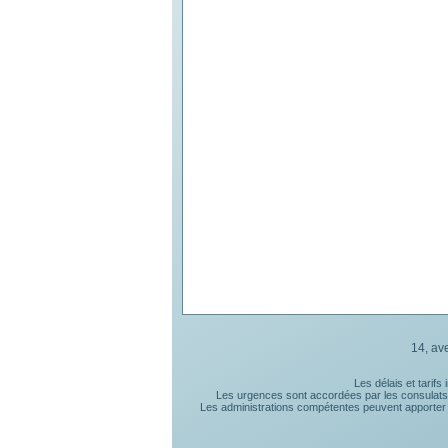
14, av
Les délais et tarif
Les urgences sont accordées par les consulats e
Les administrations compétentes peuvent apporter de