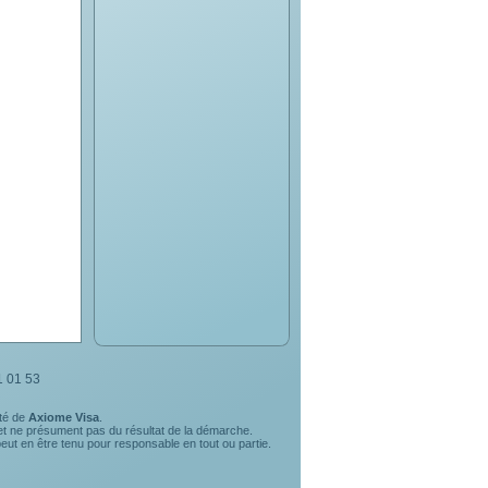
1 01 53
ité de
Axiome Visa
.
 et ne présument pas du résultat de la démarche.
eut en être tenu pour responsable en tout ou partie.