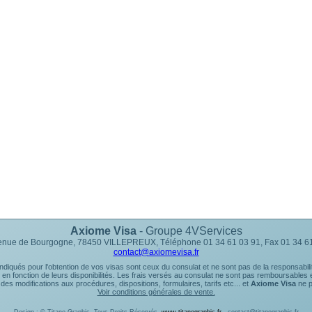
Axiome Visa
- Groupe 4VServices
enue de Bourgogne, 78450 VILLEPREUX, Téléphone 01 34 61 03 91, Fax 01 34 6
contact@axiomevisa.fr
s indiqués pour l'obtention de vos visas sont ceux du consulat et ne sont pas de la responsabil
n fonction de leurs disponibilités. Les frais versés au consulat ne sont pas remboursables
s modifications aux procédures, dispositions, formulaires, tarifs etc... et
Axiome Visa
ne p
Voir conditions générales de vente.