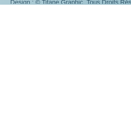
contac
Les urgences sont accordées par les 
Design : © Titane Graphic. Tous Droits Ré
Les frais versés au consulat ne so
résulta
Les administrations compétente
procédures, dispositions, formulaires,
tenu pour respo
Voir conditio