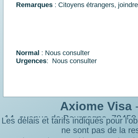
Remarques
: Citoyens étrangers, joindr
Normal
:
Nous consulter
Urgences
: Nous consulter
Axiome Visa
-
14, avenue de Bourgogne, 78450
Les délais et tarifs indiqués pour l'
Fax 0
ne sont pas de la re